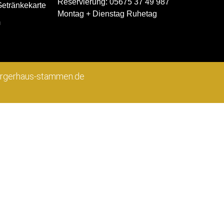
Reservierung: 05675 37 49 987
etränkekarte
Montag + Dienstag Ruhetag
m
uergerhaus-stammen.de