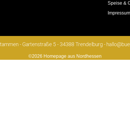
Speise & G
Impressu
Stammen - Gartenstraße 5 - 34388 Trendelburg - hallo@b
©2026 Homepage aus Nordhessen